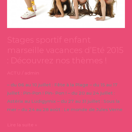
:
Découvrez
nos
thèmes
!
Stages sportif enfant
marseille vacances d’Eté 2015
: Découvrez nos thèmes !
ACTU
/
admin
– du 06 au 10 juillet : Fête à la Plage – du 15 au 17
juillet : Pin-Pon ! Pin- Pon ! – du 20 au 24 juillet :
Astérix au Ludigymix – du 27 au 31 juillet : Sous la
mer – du 24 au 28 août : Le monde de Jules Verne
Lire la suite »