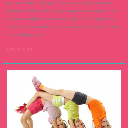
pas plus loin ! Ludigym, le club de gymnastique
ludique à Marseille, vous propose une expérience
unique adaptée à vos petits sportifs. Imaginez un
anniversaire où les enfants peuvent s’amuser tout
en se dépensant
Lire la suite »
Stages
sportif
enfant
marseille
vacances
d’Eté
2015