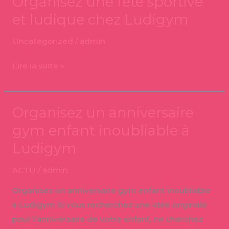
Organisez une fête sportive
et ludique chez Ludigym
Uncategorized
/
admin
Lire la suite »
Organisez un anniversaire
Organisez
un
gym enfant inoubliable à
anniversaire
Ludigym
gym
enfant
ACTU
/
admin
inoubliable
Organisez un anniversaire gym enfant inoubliable
à
à Ludigym Si vous recherchez une idée originale
Ludigym
pour l’anniversaire de votre enfant, ne cherchez